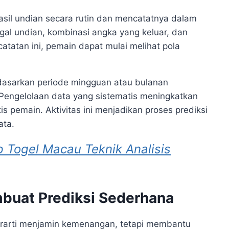
sil undian secara rutin dan mencatatnya dalam
gal undian, kombinasi angka yang keluar, dan
atatan ini, pemain dapat mulai melihat pola
dasarkan periode mingguan atau bulanan
Pengelolaan data yang sistematis meningkatkan
is pemain. Aktivitas ini menjadikan proses prediksi
ata.
 Togel Macau Teknik Analisis
buat Prediksi Sederhana
berarti menjamin kemenangan, tetapi membantu