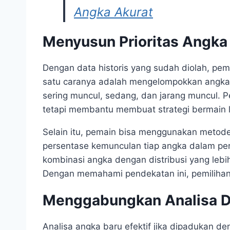
Angka Akurat
Menyusun Prioritas Angka 
Dengan data historis yang sudah diolah, pem
satu caranya adalah mengelompokkan angka
sering muncul, sedang, dan jarang muncul. 
tetapi membantu membuat strategi bermain l
Selain itu, pemain bisa menggunakan metode
persentase kemunculan tiap angka dalam per
kombinasi angka dengan distribusi yang lebi
Dengan memahami pendekatan ini, pemilihan a
Menggabungkan Analisa D
Analisa angka baru efektif jika dipadukan d