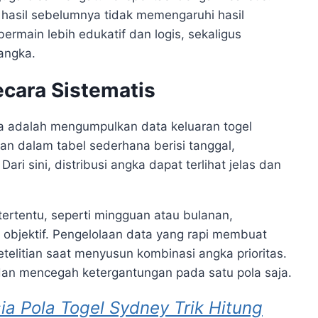
 hasil sebelumnya tidak memengaruhi hasil
rmain lebih edukatif dan logis, sekaligus
angka.
ecara Sistematis
a adalah mengumpulkan data keluaran togel
an dalam tabel sederhana berisi tanggal,
ri sini, distribusi angka dapat terlihat jelas dan
rtentu, seperti mingguan atau bulanan,
objektif. Pengelolaan data yang rapi membuat
etelitian saat menyusun kombinasi angka prioritas.
dan mencegah ketergantungan pada satu pola saja.
a Pola Togel Sydney Trik Hitung