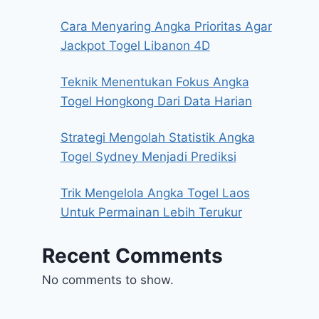
Cara Menyaring Angka Prioritas Agar
Jackpot Togel Libanon 4D
Teknik Menentukan Fokus Angka
Togel Hongkong Dari Data Harian
Strategi Mengolah Statistik Angka
Togel Sydney Menjadi Prediksi
Trik Mengelola Angka Togel Laos
Untuk Permainan Lebih Terukur
Recent Comments
No comments to show.