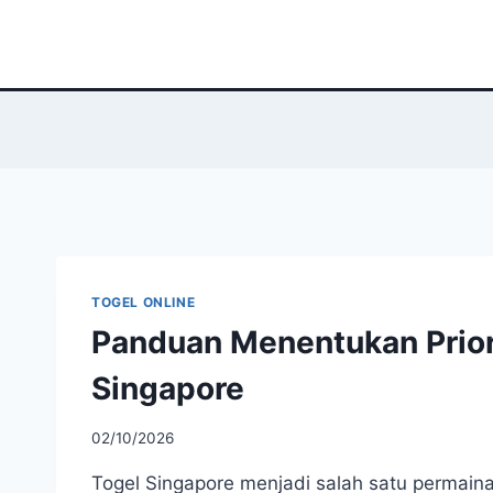
Skip
to
content
TOGEL ONLINE
Panduan Menentukan Prior
Singapore
02/10/2026
Togel Singapore menjadi salah satu permaina