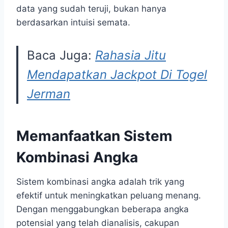
data yang sudah teruji, bukan hanya
berdasarkan intuisi semata.
Baca Juga:
Rahasia Jitu
Mendapatkan Jackpot Di Togel
Jerman
Memanfaatkan Sistem
Kombinasi Angka
Sistem kombinasi angka adalah trik yang
efektif untuk meningkatkan peluang menang.
Dengan menggabungkan beberapa angka
potensial yang telah dianalisis, cakupan