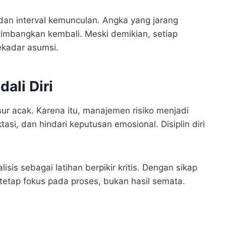
dan interval kemunculan. Angka yang jarang
imbangkan kembali. Meski demikian, setiap
ekadar asumsi.
ali Diri
ur acak. Karena itu, manajemen risiko menjadi
asi, dan hindari keputusan emosional. Disiplin diri
isis sebagai latihan berpikir kritis. Dengan sikap
n tetap fokus pada proses, bukan hasil semata.