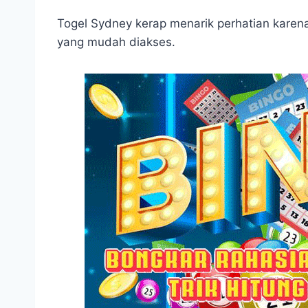
a
h
k
e
e
i
h
c
a
y
l
s
n
a
Togel Sydney kerap menarik perhatian karena
e
t
p
e
s
e
r
yang mudah diakses.
b
s
e
g
e
e
o
A
r
n
o
p
a
g
k
p
m
e
r