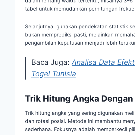
dalam rentang waktu tertentu, misalnya 3–6
tabel untuk memudahkan perhitungan frekuen
Selanjutnya, gunakan pendekatan statistik se
bukan memprediksi pasti, melainkan memaha
pengambilan keputusan menjadi lebih terukur
Baca Juga:
Analisa Data Efek
Togel Tunisia
Trik Hitung Angka Dengan
Trik hitung angka yang sering digunakan mel
dan rotasi posisi. Metode ini membantu men
sederhana. Fokusnya adalah memperkecil pili