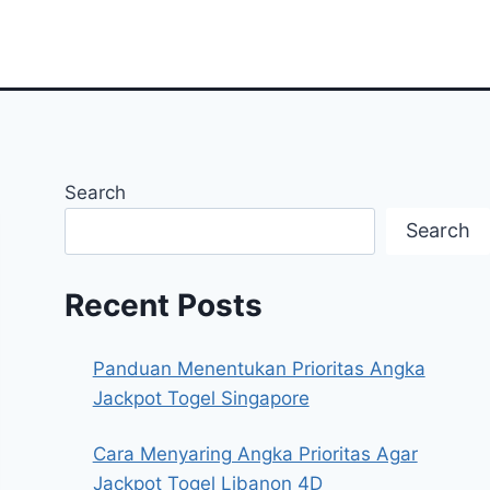
Search
Search
Recent Posts
Panduan Menentukan Prioritas Angka
Jackpot Togel Singapore
Cara Menyaring Angka Prioritas Agar
Jackpot Togel Libanon 4D