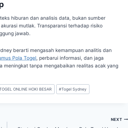
up
eks hiburan dan analisis data, bukan sumber
kurasi mutlak. Transparansi terhadap risiko
nggung jawab.
dney berarti mengasah kemampuan analitis dan
umus Pola Togel
, perbarui informasi, dan jaga
a meningkat tanpa mengabaikan realitas acak yang
TOGEL ONLINE HOKI BESAR
#
Togel Sydney
NEXT