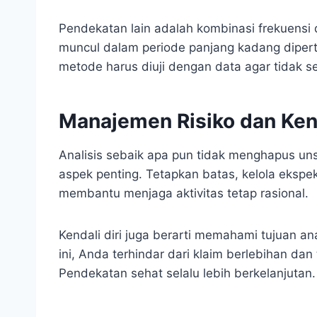
Pendekatan lain adalah kombinasi frekuensi 
muncul dalam periode panjang kadang dipert
metode harus diuji dengan data agar tidak s
Manajemen Risiko dan Kend
Analisis sebaik apa pun tidak menghapus uns
aspek penting. Tetapkan batas, kelola ekspekt
membantu menjaga aktivitas tetap rasional.
Kendali diri juga berarti memahami tujuan anal
ini, Anda terhindar dari klaim berlebihan da
Pendekatan sehat selalu lebih berkelanjutan.