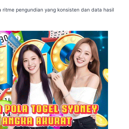
 ritme pengundian yang konsisten dan data hasil