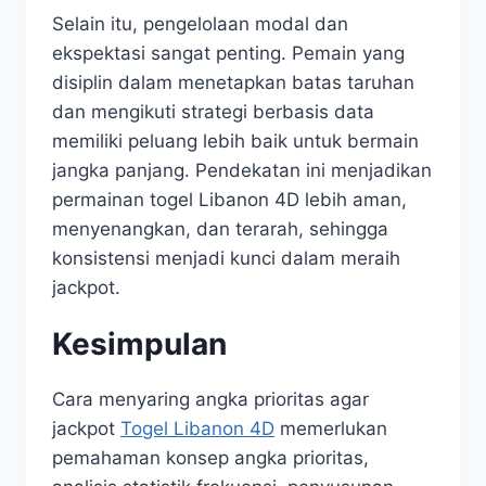
Selain itu, pengelolaan modal dan
ekspektasi sangat penting. Pemain yang
disiplin dalam menetapkan batas taruhan
dan mengikuti strategi berbasis data
memiliki peluang lebih baik untuk bermain
jangka panjang. Pendekatan ini menjadikan
permainan togel Libanon 4D lebih aman,
menyenangkan, dan terarah, sehingga
konsistensi menjadi kunci dalam meraih
jackpot.
Kesimpulan
Cara menyaring angka prioritas agar
jackpot
Togel Libanon 4D
memerlukan
pemahaman konsep angka prioritas,