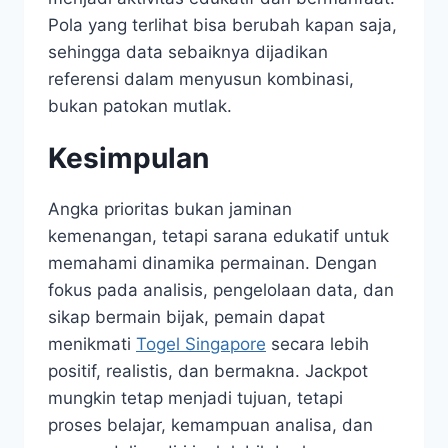
Pola yang terlihat bisa berubah kapan saja,
sehingga data sebaiknya dijadikan
referensi dalam menyusun kombinasi,
bukan patokan mutlak.
Kesimpulan
Angka prioritas bukan jaminan
kemenangan, tetapi sarana edukatif untuk
memahami dinamika permainan. Dengan
fokus pada analisis, pengelolaan data, dan
sikap bermain bijak, pemain dapat
menikmati
Togel Singapore
secara lebih
positif, realistis, dan bermakna. Jackpot
mungkin tetap menjadi tujuan, tetapi
proses belajar, kemampuan analisa, dan