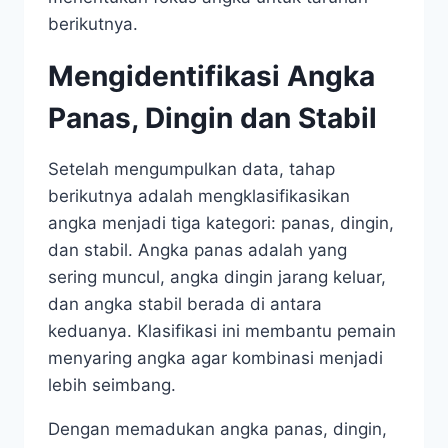
berikutnya.
Mengidentifikasi Angka
Panas, Dingin dan Stabil
Setelah mengumpulkan data, tahap
berikutnya adalah mengklasifikasikan
angka menjadi tiga kategori: panas, dingin,
dan stabil. Angka panas adalah yang
sering muncul, angka dingin jarang keluar,
dan angka stabil berada di antara
keduanya. Klasifikasi ini membantu pemain
menyaring angka agar kombinasi menjadi
lebih seimbang.
Dengan memadukan angka panas, dingin,