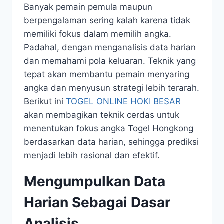
Banyak pemain pemula maupun
berpengalaman sering kalah karena tidak
memiliki fokus dalam memilih angka.
Padahal, dengan menganalisis data harian
dan memahami pola keluaran. Teknik yang
tepat akan membantu pemain menyaring
angka dan menyusun strategi lebih terarah.
Berikut ini
TOGEL ONLINE HOKI BESAR
akan membagikan teknik cerdas untuk
menentukan fokus angka Togel Hongkong
berdasarkan data harian, sehingga prediksi
menjadi lebih rasional dan efektif.
Mengumpulkan Data
Harian Sebagai Dasar
Analisis