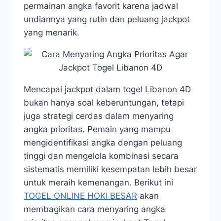
permainan angka favorit karena jadwal
undiannya yang rutin dan peluang jackpot
yang menarik.
Mencapai jackpot dalam togel Libanon 4D
bukan hanya soal keberuntungan, tetapi
juga strategi cerdas dalam menyaring
angka prioritas. Pemain yang mampu
mengidentifikasi angka dengan peluang
tinggi dan mengelola kombinasi secara
sistematis memiliki kesempatan lebih besar
untuk meraih kemenangan. Berikut ini
TOGEL ONLINE HOKI BESAR
akan
membagikan cara menyaring angka