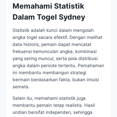
Memahami Statistik
Dalam Togel Sydney
Statistik adalah kunci dalam mengolah
angka togel secara efektif. Dengan melihat
data historis, pemain dapat mencatat
frekuensi kemunculan angka, kombinasi
yang sering muncul, serta pola distribusi
angka dalam periode tertentu. Pemahaman
ini membantu membangun strategi
bermain berdasarkan fakta, bukan intuisi
semata.
Selain itu, memahami statistik juga
membantu pemain tetap realistis. Hasil
undian bersifat independen, sehingga