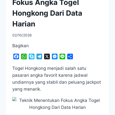
Fokus Angka Togel
Hongkong Dari Data
Harian
02/10/2026
Bagikan
Facebook
WhatsApp
Skype
Telegram
X
Messenger
Line
Share
Togel Hongkong menjadi salah satu
pasaran angka favorit karena jadwal
undiannya yang stabil dan peluang jackpot
yang menarik.