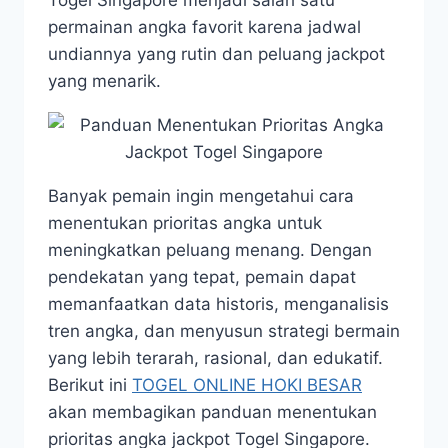
Togel Singapore menjadi salah satu
permainan angka favorit karena jadwal
undiannya yang rutin dan peluang jackpot
yang menarik.
Banyak pemain ingin mengetahui cara
menentukan prioritas angka untuk
meningkatkan peluang menang. Dengan
pendekatan yang tepat, pemain dapat
memanfaatkan data historis, menganalisis
tren angka, dan menyusun strategi bermain
yang lebih terarah, rasional, dan edukatif.
Berikut ini
TOGEL ONLINE HOKI BESAR
akan membagikan panduan menentukan
prioritas angka jackpot Togel Singapore.