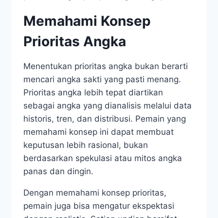
Memahami Konsep
Prioritas Angka
Menentukan prioritas angka bukan berarti
mencari angka sakti yang pasti menang.
Prioritas angka lebih tepat diartikan
sebagai angka yang dianalisis melalui data
historis, tren, dan distribusi. Pemain yang
memahami konsep ini dapat membuat
keputusan lebih rasional, bukan
berdasarkan spekulasi atau mitos angka
panas dan dingin.
Dengan memahami konsep prioritas,
pemain juga bisa mengatur ekspektasi