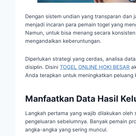
Dengan sistem undian yang transparan dan ja
menjadi incaran para pemain togel yang meng
Namun, untuk bisa menang secara konsisten 
mengandalkan keberuntungan.
Diperlukan strategi yang cerdas, analisa dat
disiplin. Disini
TOGEL ONLINE HOKI BESAR
ak
Anda terapkan untuk meningkatkan peluang
Manfaatkan Data Hasil Ke
Langkah pertama yang wajib dilakukan oleh 
pengeluaran sebelumnya. Banyak pemain pr
angka-angka yang sering muncul.