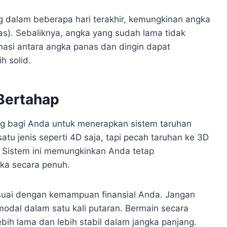
ng dalam beberapa hari terakhir, kemungkinan angka
nas). Sebaliknya, angka yang sudah lama tidak
nasi antara angka panas dan dingin dapat
h solid.
Bertahap
g bagi Anda untuk menerapkan sistem taruhan
atu jenis seperti 4D saja, tapi pecah taruhan ke 3D
s. Sistem ini memungkinkan Anda tetap
ka secara penuh.
sesuai dengan kemampuan finansial Anda. Jangan
odal dalam satu kali putaran. Bermain secara
ih lama dan lebih stabil dalam jangka panjang.