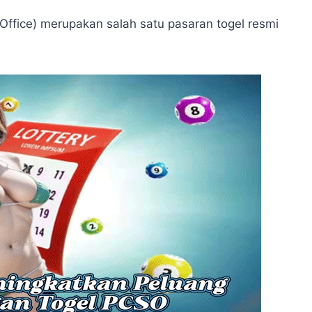
Office) merupakan salah satu pasaran togel resmi