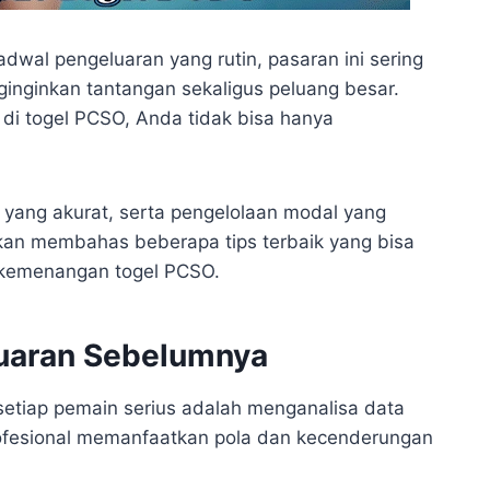
dwal pengeluaran yang rutin, pasaran ini sering
inginkan tantangan sekaligus peluang besar.
di togel PCSO, Anda tidak bisa hanya
a yang akurat, serta pengelolaan modal yang
an membahas beberapa tips terbaik yang bisa
 kemenangan togel PCSO.
luaran Sebelumnya
setiap pemain serius adalah menganalisa data
ofesional memanfaatkan pola dan kecenderungan