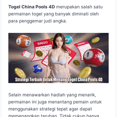
a
h
k
e
e
i
h
c
a
y
l
s
n
a
Togel China Pools 4D
merupakan salah satu
e
t
p
e
s
e
r
permainan togel yang banyak diminati oleh
b
s
e
g
e
e
para penggemar judi angka.
o
A
r
n
o
p
a
g
k
p
m
e
r
Selain menawarkan hadiah yang menarik,
permainan ini juga menantang pemain untuk
menggunakan strategi tepat agar dapat
memenangkan taruhan. Tidak cukup hanya