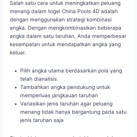
Salah satu cara untuk meningkatkan peluang
menang dalam togel China Pools 4D adalah
dengan menggunakan strategi kombinasi
angka. Dengan mengkombinasikan beberapa
angka dalam satu taruhan, Anda memperbesar
kesempatan untuk mendapatkan angka yang
keluar.
Pilih angka utama berdasarkan pola yang
telah dianalisis
Tambahkan angka pendukung untuk
memperluas jangkauan taruhan
Variasikan jenis taruhan agar peluang
menang tidak hanya bergantung pada satu
jenis taruhan saja