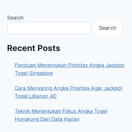
Search
Search
Recent Posts
Panduan Menentukan Prioritas Angka Jackpot
Togel Singapore
Cara Menyaring Angka Prioritas Agar Jackpot
Togel Libanon 4D
Teknik Menentukan Fokus Angka Togel
Hongkong Dari Data Harian