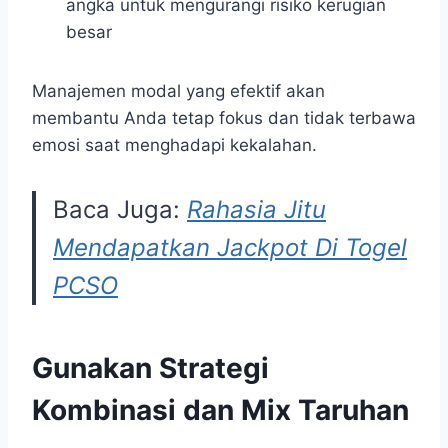
angka untuk mengurangi risiko kerugian
besar
Manajemen modal yang efektif akan
membantu Anda tetap fokus dan tidak terbawa
emosi saat menghadapi kekalahan.
Baca Juga:
Rahasia Jitu
Mendapatkan Jackpot Di Togel
PCSO
Gunakan Strategi
Kombinasi dan Mix Taruhan