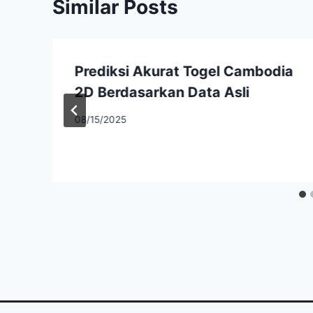
Similar Posts
Prediksi Akurat Togel Cambodia
2D Berdasarkan Data Asli
08/15/2025