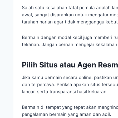
Salah satu kesalahan fatal pemula adalah l
awal, sangat disarankan untuk mengatur moda
taruhan harian agar tidak mengganggu kebu
Bermain dengan modal kecil juga memberi ru
tekanan. Jangan pernah mengejar kekalahan 
Pilih Situs atau Agen Res
Jika kamu bermain secara online, pastikan un
dan terpercaya. Periksa apakah situs tersebu
lancar, serta transparansi hasil keluaran.
Bermain di tempat yang tepat akan menghin
pengalaman bermain yang aman dan adil.