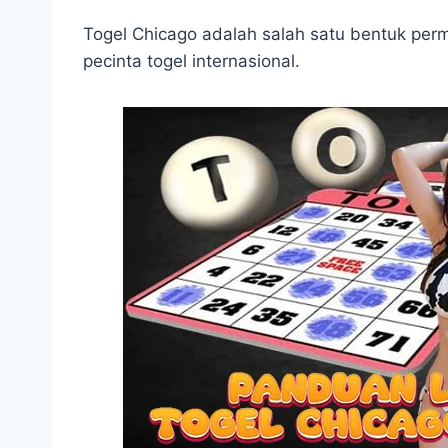
a
h
k
e
e
i
h
c
a
y
l
s
n
a
Togel Chicago adalah salah satu bentuk per
e
t
p
e
s
e
r
pecinta togel internasional.
b
s
e
g
e
e
o
A
r
n
o
p
a
g
k
p
m
e
r