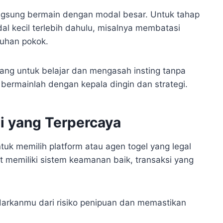
angsung bermain dengan modal besar. Untuk tahap
l kecil terlebih dahulu, misalnya membatasi
tuhan pokok.
ang untuk belajar dan mengasah insting tanpa
bermainlah dengan kepala dingin dan strategi.
mi yang Terpercaya
tuk memilih platform atau agen togel yang legal
t memiliki sistem keamanan baik, transaksi yang
darkanmu dari risiko penipuan dan memastikan