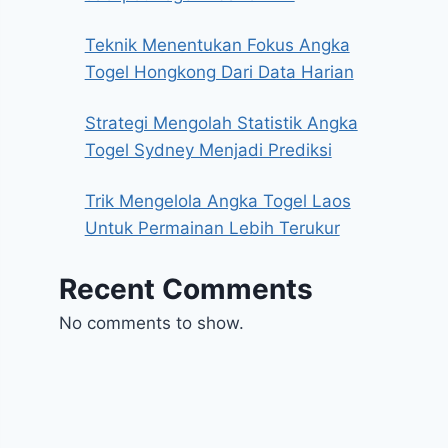
Teknik Menentukan Fokus Angka
Togel Hongkong Dari Data Harian
Strategi Mengolah Statistik Angka
Togel Sydney Menjadi Prediksi
Trik Mengelola Angka Togel Laos
Untuk Permainan Lebih Terukur
Recent Comments
No comments to show.