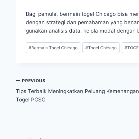
Bagi pemula, bermain togel Chicago bisa men
dengan strategi dan pemahaman yang benar.
gunakan analisis data, kelola modal dengan b
Post
#
Bermain Togel Chicago
#
Togel Chicago
#
TOGE
Tags:
Post
PREVIOUS
Tips Terbaik Meningkatkan Peluang Kemenangan
navigation
Togel PCSO