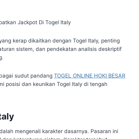
ang kerap dikaitkan dengan Togel Italy, penting
turan sistem, dan pendekatan analisis deskriptif
g.
rbagai sudut pandang
TOGEL ONLINE HOKI BESAR
 posisi dan keunikan Togel Italy di tengah
taly
alah mengenali karakter dasarnya. Pasaran ini