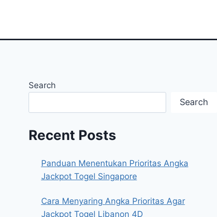
Search
Search
Recent Posts
Panduan Menentukan Prioritas Angka
Jackpot Togel Singapore
Cara Menyaring Angka Prioritas Agar
Jackpot Togel Libanon 4D