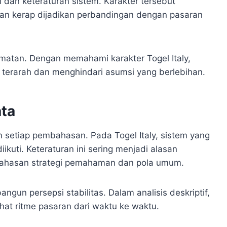
l dan keteraturan sistem. Karakter tersebut
an kerap dijadikan perbandingan dengan pasaran
matan. Dengan memahami karakter Togel Italy,
 terarah dan menghindari asumsi yang berlebihan.
ata
 setiap pembahasan. Pada Togel Italy, sistem yang
iikuti. Keteraturan ini sering menjadi alasan
bahasan strategi pemahaman dan pola umum.
un persepsi stabilitas. Dalam analisis deskriptif,
at ritme pasaran dari waktu ke waktu.