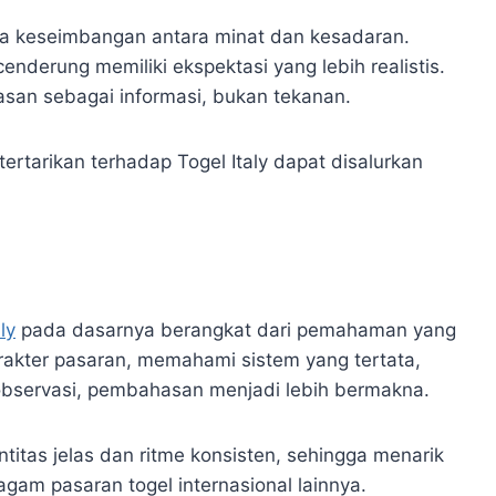
a keseimbangan antara minat dan kesadaran.
derung memiliki ekspektasi yang lebih realistis.
an sebagai informasi, bukan tekanan.
rtarikan terhadap Togel Italy dapat disalurkan
ly
pada dasarnya berangkat dari pemahaman yang
arakter pasaran, memahami sistem yang tertata,
observasi, pembahasan menjadi lebih bermakna.
ntitas jelas dan ritme konsisten, sehingga menarik
agam pasaran togel internasional lainnya.