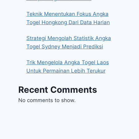
Teknik Menentukan Fokus Angka
Togel Hongkong Dari Data Harian
Strategi Mengolah Statistik Angka
Togel Sydney Menjadi Prediksi
Trik Mengelola Angka Togel Laos
Untuk Permainan Lebih Terukur
Recent Comments
No comments to show.