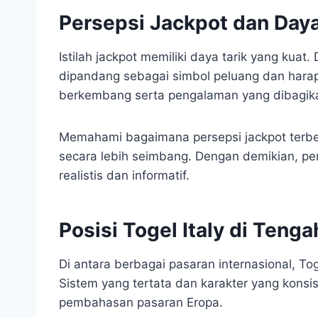
Persepsi Jackpot dan Daya
Istilah jackpot memiliki daya tarik yang kuat
dipandang sebagai simbol peluang dan harapa
berkembang serta pengalaman yang dibagika
Memahami bagaimana persepsi jackpot ter
secara lebih seimbang. Dengan demikian, p
realistis dan informatif.
Posisi Togel Italy di Teng
Di antara berbagai pasaran internasional, To
Sistem yang tertata dan karakter yang konsi
pembahasan pasaran Eropa.