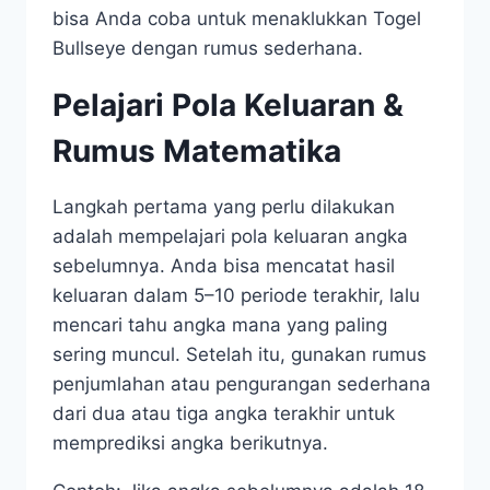
bisa Anda coba untuk menaklukkan Togel
Bullseye dengan rumus sederhana.
Pelajari Pola Keluaran &
Rumus Matematika
Langkah pertama yang perlu dilakukan
adalah mempelajari pola keluaran angka
sebelumnya. Anda bisa mencatat hasil
keluaran dalam 5–10 periode terakhir, lalu
mencari tahu angka mana yang paling
sering muncul. Setelah itu, gunakan rumus
penjumlahan atau pengurangan sederhana
dari dua atau tiga angka terakhir untuk
memprediksi angka berikutnya.