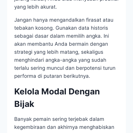
yang lebih akurat.
Jangan hanya mengandalkan firasat atau
tebakan kosong. Gunakan data historis
sebagai dasar dalam memilih angka. Ini
akan membantu Anda bermain dengan
strategi yang lebih matang, sekaligus
menghindari angka-angka yang sudah
terlalu sering muncul dan berpotensi turun
performa di putaran berikutnya.
Kelola Modal Dengan
Bijak
Banyak pemain sering terjebak dalam
kegembiraan dan akhirnya menghabiskan