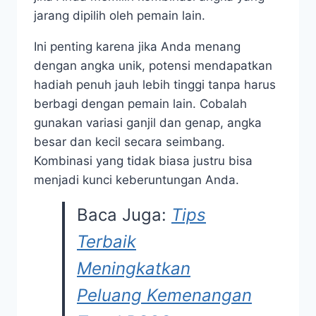
jarang dipilih oleh pemain lain.
Ini penting karena jika Anda menang
dengan angka unik, potensi mendapatkan
hadiah penuh jauh lebih tinggi tanpa harus
berbagi dengan pemain lain. Cobalah
gunakan variasi ganjil dan genap, angka
besar dan kecil secara seimbang.
Kombinasi yang tidak biasa justru bisa
menjadi kunci keberuntungan Anda.
Baca Juga:
Tips
Terbaik
Meningkatkan
Peluang Kemenangan