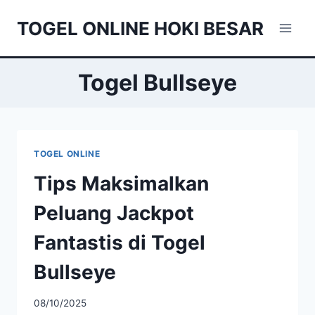
Skip
TOGEL ONLINE HOKI BESAR
to
content
Togel Bullseye
TOGEL ONLINE
Tips Maksimalkan
Peluang Jackpot
Fantastis di Togel
Bullseye
08/10/2025