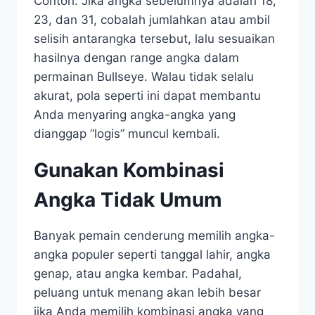
Contoh: Jika angka sebelumnya adalah 18,
23, dan 31, cobalah jumlahkan atau ambil
selisih antarangka tersebut, lalu sesuaikan
hasilnya dengan range angka dalam
permainan Bullseye. Walau tidak selalu
akurat, pola seperti ini dapat membantu
Anda menyaring angka-angka yang
dianggap “logis” muncul kembali.
Gunakan Kombinasi
Angka Tidak Umum
Banyak pemain cenderung memilih angka-
angka populer seperti tanggal lahir, angka
genap, atau angka kembar. Padahal,
peluang untuk menang akan lebih besar
jika Anda memilih kombinasi angka yang