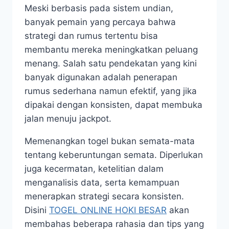
Meski berbasis pada sistem undian,
banyak pemain yang percaya bahwa
strategi dan rumus tertentu bisa
membantu mereka meningkatkan peluang
menang. Salah satu pendekatan yang kini
banyak digunakan adalah penerapan
rumus sederhana namun efektif, yang jika
dipakai dengan konsisten, dapat membuka
jalan menuju jackpot.
Memenangkan togel bukan semata-mata
tentang keberuntungan semata. Diperlukan
juga kecermatan, ketelitian dalam
menganalisis data, serta kemampuan
menerapkan strategi secara konsisten.
Disini
TOGEL ONLINE HOKI BESAR
akan
membahas beberapa rahasia dan tips yang