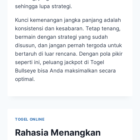
sehingga lupa strategi.
Kunci kemenangan jangka panjang adalah
konsistensi dan kesabaran. Tetap tenang,
bermain dengan strategi yang sudah
disusun, dan jangan pernah tergoda untuk
bertaruh di luar rencana. Dengan pola pikir
seperti ini, peluang jackpot di Togel
Bullseye bisa Anda maksimalkan secara
optimal.
TOGEL ONLINE
Rahasia Menangkan