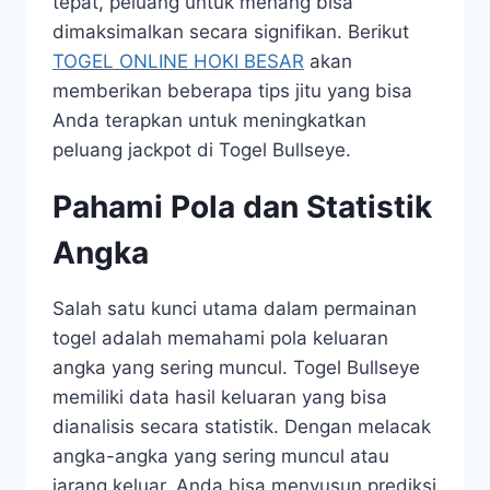
tepat, peluang untuk menang bisa
dimaksimalkan secara signifikan. Berikut
TOGEL ONLINE HOKI BESAR
akan
memberikan beberapa tips jitu yang bisa
Anda terapkan untuk meningkatkan
peluang jackpot di Togel Bullseye.
Pahami Pola dan Statistik
Angka
Salah satu kunci utama dalam permainan
togel adalah memahami pola keluaran
angka yang sering muncul. Togel Bullseye
memiliki data hasil keluaran yang bisa
dianalisis secara statistik. Dengan melacak
angka-angka yang sering muncul atau
jarang keluar, Anda bisa menyusun prediksi