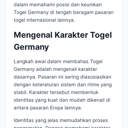
dalam memahami posisi dan keunikan
Togel Germany di tengah beragam pasaran
togel internasional lainnya.
Mengenal Karakter Togel
Germany
Langkah awal dalam membahas Togel
Germany adalah mengenali karakter
dasarnya. Pasaran ini sering diasosiasikan
dengan keteraturan sistem dan ritme yang
stabil. Karakter tersebut membentuk
identitas yang kuat dan mudah dikenali di
antara pasaran Eropa lainnya.
Identitas yang jelas memudahkan proses