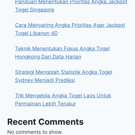
Panduan Menentukan Prioritas Angka Jackpot
Togel Singapore
Cara Menyaring Angka Prioritas Agar Jackpot
Togel Libanon 4D
Teknik Menentukan Fokus Angka Togel
Hongkong Dari Data Harian
Strategi Mengolah Statistik Angka Togel
Sydney Menjadi Prediksi
Trik Mengelola Angka Togel Laos Untuk
Permainan Lebih Terukur
Recent Comments
No comments to show.