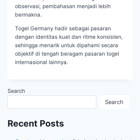
observasi, pembahasan menjadi lebih
bermakna.
Togel Germany hadir sebagai pasaran
dengan identitas kuat dan ritme konsisten,
sehingga menarik untuk dipahami secara
objektif di tengah beragam pasaran togel
internasional lainnya.
Search
Search
Recent Posts