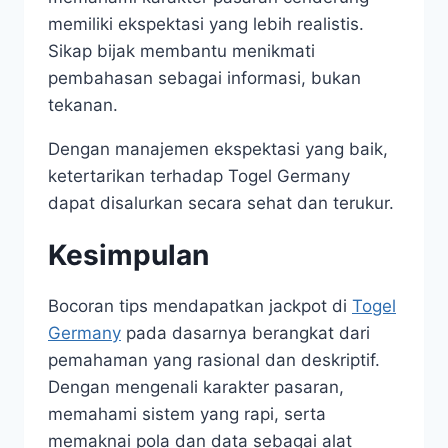
memiliki ekspektasi yang lebih realistis.
Sikap bijak membantu menikmati
pembahasan sebagai informasi, bukan
tekanan.
Dengan manajemen ekspektasi yang baik,
ketertarikan terhadap Togel Germany
dapat disalurkan secara sehat dan terukur.
Kesimpulan
Bocoran tips mendapatkan jackpot di
Togel
Germany
pada dasarnya berangkat dari
pemahaman yang rasional dan deskriptif.
Dengan mengenali karakter pasaran,
memahami sistem yang rapi, serta
memaknai pola dan data sebagai alat