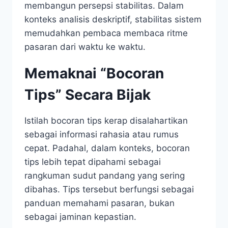
membangun persepsi stabilitas. Dalam
konteks analisis deskriptif, stabilitas sistem
memudahkan pembaca membaca ritme
pasaran dari waktu ke waktu.
Memaknai “Bocoran
Tips” Secara Bijak
Istilah bocoran tips kerap disalahartikan
sebagai informasi rahasia atau rumus
cepat. Padahal, dalam konteks, bocoran
tips lebih tepat dipahami sebagai
rangkuman sudut pandang yang sering
dibahas. Tips tersebut berfungsi sebagai
panduan memahami pasaran, bukan
sebagai jaminan kepastian.