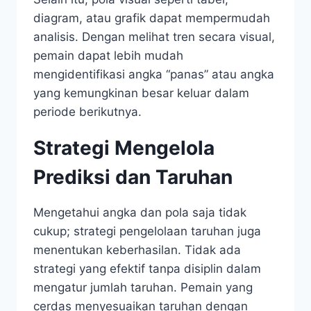
diagram, atau grafik dapat mempermudah
analisis. Dengan melihat tren secara visual,
pemain dapat lebih mudah
mengidentifikasi angka “panas” atau angka
yang kemungkinan besar keluar dalam
periode berikutnya.
Strategi Mengelola
Prediksi dan Taruhan
Mengetahui angka dan pola saja tidak
cukup; strategi pengelolaan taruhan juga
menentukan keberhasilan. Tidak ada
strategi yang efektif tanpa disiplin dalam
mengatur jumlah taruhan. Pemain yang
cerdas menyesuaikan taruhan dengan