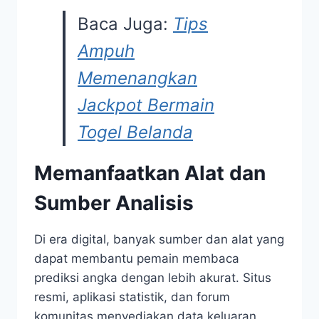
Baca Juga:
Tips
Ampuh
Memenangkan
Jackpot Bermain
Togel Belanda
Memanfaatkan Alat dan
Sumber Analisis
Di era digital, banyak sumber dan alat yang
dapat membantu pemain membaca
prediksi angka dengan lebih akurat. Situs
resmi, aplikasi statistik, dan forum
komunitas menyediakan data keluaran