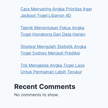
Cara Menyaring Angka Prioritas Agar
Jackpot Togel Libanon 4D
Teknik Menentukan Fokus Angka
Togel Hongkong Dari Data Harian
Strategi Mengolah Statistik Angka
Togel Sydney Menjadi Prediksi
Trik Mengelola Angka Togel Laos
Untuk Permainan Lebih Terukur
Recent Comments
No comments to show.