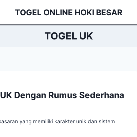
TOGEL ONLINE HOKI BESAR
TOGEL UK
 UK Dengan Rumus Sederhana
pasaran yang memiliki karakter unik dan sistem