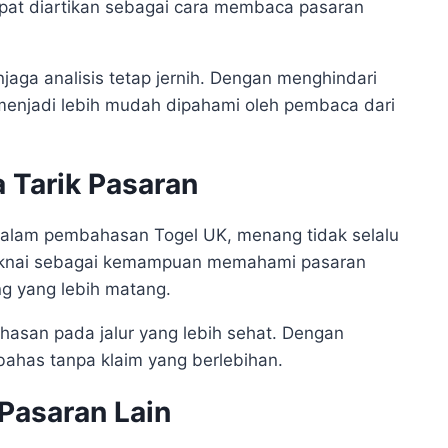
pat diartikan sebagai cara membaca pasaran
ga analisis tetap jernih. Dengan menghindari
menjadi lebih mudah dipahami oleh pembaca dari
 Tarik Pasaran
. Dalam pembahasan Togel UK, menang tidak selalu
maknai sebagai kemampuan memahami pasaran
ng yang lebih matang.
san pada jalur yang lebih sehat. Dengan
ibahas tanpa klaim yang berlebihan.
 Pasaran Lain