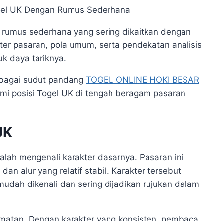
 rumus sederhana yang sering dikaitkan dengan
ter pasaran, pola umum, serta pendekatan analisis
 daya tariknya.
rbagai sudut pandang
TOGEL ONLINE HOKI BESAR
mi posisi Togel UK di tengah beragam pasaran
UK
ah mengenali karakter dasarnya. Pasaran ini
dan alur yang relatif stabil. Karakter tersebut
udah dikenali dan sering dijadikan rujukan dalam
amatan. Dengan karakter yang konsisten, pembaca