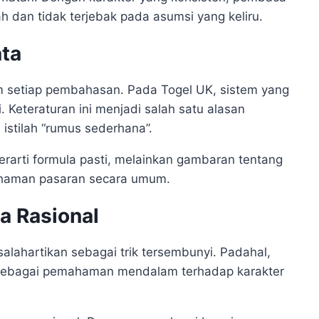
 dan tidak terjebak pada asumsi yang keliru.
ata
m setiap pembahasan. Pada Togel UK, sistem yang
. Keteraturan ini menjadi salah satu alasan
istilah “rumus sederhana”.
rarti formula pasti, melainkan gambaran tentang
haman pasaran secara umum.
a Rasional
isalahartikan sebagai trik tersembunyi. Padahal,
i sebagai pemahaman mendalam terhadap karakter