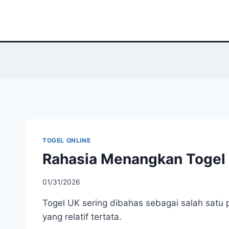
Skip
to
content
TOGEL ONLINE
Rahasia Menangkan Togel
01/31/2026
Togel UK sering dibahas sebagai salah satu 
yang relatif tertata.