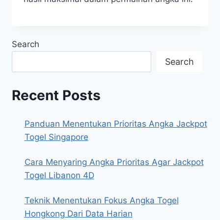
Search
Search
Recent Posts
Panduan Menentukan Prioritas Angka Jackpot
Togel Singapore
Cara Menyaring Angka Prioritas Agar Jackpot
Togel Libanon 4D
Teknik Menentukan Fokus Angka Togel
Hongkong Dari Data Harian