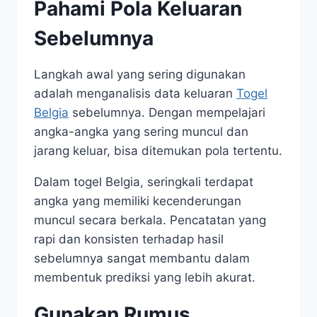
Pahami Pola Keluaran
Sebelumnya
Langkah awal yang sering digunakan
adalah menganalisis data keluaran
Togel
Belgia
sebelumnya. Dengan mempelajari
angka-angka yang sering muncul dan
jarang keluar, bisa ditemukan pola tertentu.
Dalam togel Belgia, seringkali terdapat
angka yang memiliki kecenderungan
muncul secara berkala. Pencatatan yang
rapi dan konsisten terhadap hasil
sebelumnya sangat membantu dalam
membentuk prediksi yang lebih akurat.
Gunakan Rumus