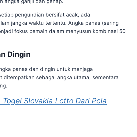
n angka ganjil dan genap.
etiap pengundian bersifat acak, ada
lam jangka waktu tertentu. Angka panas (sering
menjadi fokus pemain dalam menyusun kombinasi 50
an Dingin
ngka panas dan dingin untuk menjaga
t ditempatkan sebagai angka utama, sementara
ng.
 Togel Slovakia Lotto Dari Pola