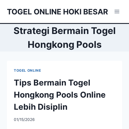
Skip
TOGEL ONLINE HOKI BESAR
to
content
Strategi Bermain Togel
Hongkong Pools
TOGEL ONLINE
Tips Bermain Togel
Hongkong Pools Online
Lebih Disiplin
01/15/2026