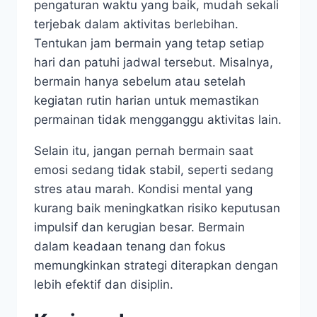
pengaturan waktu yang baik, mudah sekali
terjebak dalam aktivitas berlebihan.
Tentukan jam bermain yang tetap setiap
hari dan patuhi jadwal tersebut. Misalnya,
bermain hanya sebelum atau setelah
kegiatan rutin harian untuk memastikan
permainan tidak mengganggu aktivitas lain.
Selain itu, jangan pernah bermain saat
emosi sedang tidak stabil, seperti sedang
stres atau marah. Kondisi mental yang
kurang baik meningkatkan risiko keputusan
impulsif dan kerugian besar. Bermain
dalam keadaan tenang dan fokus
memungkinkan strategi diterapkan dengan
lebih efektif dan disiplin.