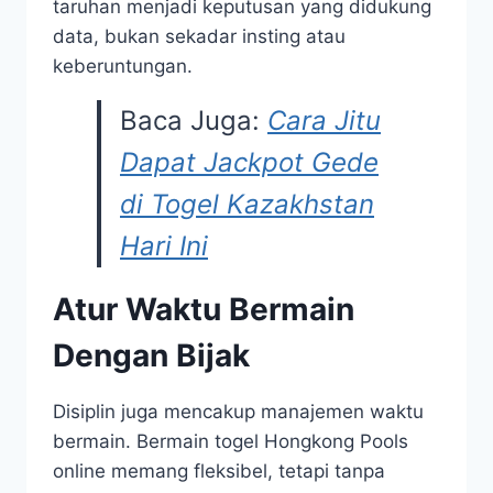
taruhan menjadi keputusan yang didukung
data, bukan sekadar insting atau
keberuntungan.
Baca Juga:
Cara Jitu
Dapat Jackpot Gede
di Togel Kazakhstan
Hari Ini
Atur Waktu Bermain
Dengan Bijak
Disiplin juga mencakup manajemen waktu
bermain. Bermain togel Hongkong Pools
online memang fleksibel, tetapi tanpa