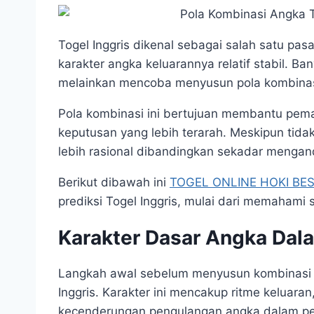
Togel Inggris dikenal sebagai salah satu pas
karakter angka keluarannya relatif stabil. Ba
melainkan mencoba menyusun pola kombinasi
Pola kombinasi ini bertujuan membantu pe
keputusan yang lebih terarah. Meskipun tidak
lebih rasional dibandingkan sekadar mengand
Berikut dibawah ini
TOGEL ONLINE HOKI BE
prediksi Togel Inggris, mulai dari memahami 
Karakter Dasar Angka Dala
Langkah awal sebelum menyusun kombinasi 
Inggris. Karakter ini mencakup ritme keluaran,
kecenderungan pengulangan angka dalam pe