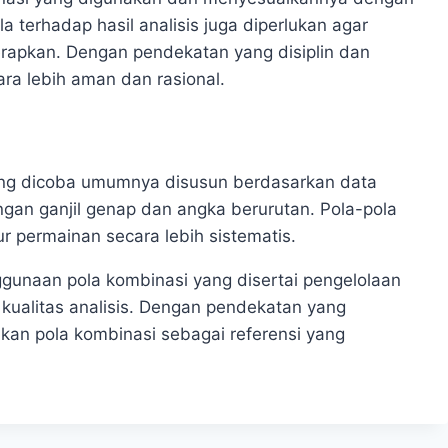
ala terhadap hasil analisis juga diperlukan agar
erapkan. Dengan pendekatan yang disiplin dan
ara lebih aman dan rasional.
ng dicoba umumnya disusun berdasarkan data
ngan ganjil genap dan angka berurutan. Pola-pola
 permainan secara lebih sistematis.
ggunaan pola kombinasi yang disertai pengelolaan
n kualitas analisis. Dengan pendekatan yang
kan pola kombinasi sebagai referensi yang