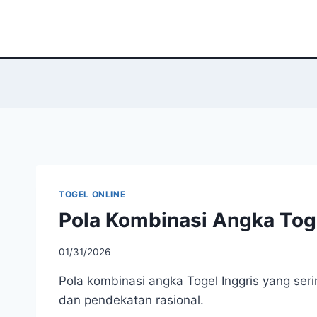
Skip
to
content
TOGEL ONLINE
Pola Kombinasi Angka Toge
01/31/2026
Pola kombinasi angka Togel Inggris yang seri
dan pendekatan rasional.