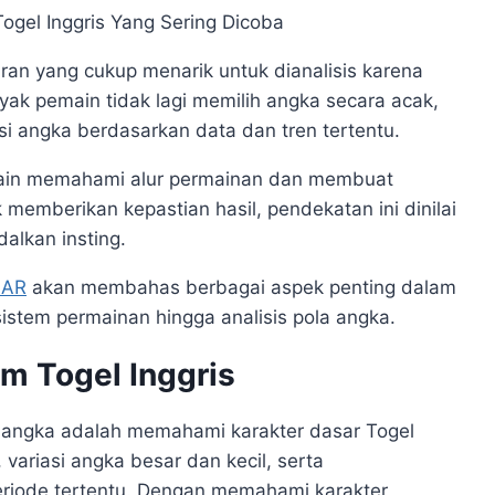
aran yang cukup menarik untuk dianalisis karena
nyak pemain tidak lagi memilih angka secara acak,
 angka berdasarkan data dan tren tertentu.
main memahami alur permainan dan membuat
 memberikan kepastian hasil, pendekatan ini dinilai
alkan insting.
SAR
akan membahas berbagai aspek penting dalam
sistem permainan hingga analisis pola angka.
m Togel Inggris
angka adalah memahami karakter dasar Togel
 variasi angka besar dan kecil, serta
riode tertentu. Dengan memahami karakter