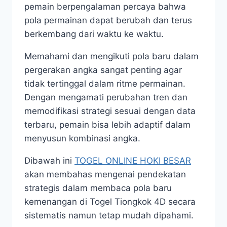
pemain berpengalaman percaya bahwa
pola permainan dapat berubah dan terus
berkembang dari waktu ke waktu.
Memahami dan mengikuti pola baru dalam
pergerakan angka sangat penting agar
tidak tertinggal dalam ritme permainan.
Dengan mengamati perubahan tren dan
memodifikasi strategi sesuai dengan data
terbaru, pemain bisa lebih adaptif dalam
menyusun kombinasi angka.
Dibawah ini
TOGEL ONLINE HOKI BESAR
akan membahas mengenai pendekatan
strategis dalam membaca pola baru
kemenangan di Togel Tiongkok 4D secara
sistematis namun tetap mudah dipahami.