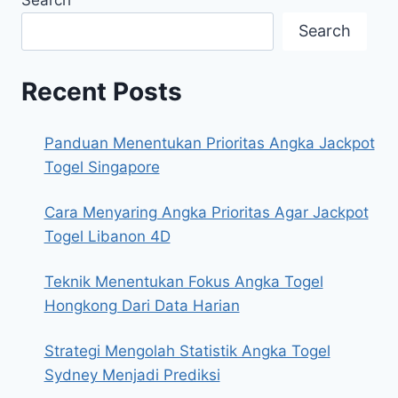
Search
Recent Posts
Panduan Menentukan Prioritas Angka Jackpot
Togel Singapore
Cara Menyaring Angka Prioritas Agar Jackpot
Togel Libanon 4D
Teknik Menentukan Fokus Angka Togel
Hongkong Dari Data Harian
Strategi Mengolah Statistik Angka Togel
Sydney Menjadi Prediksi