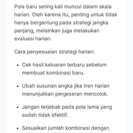
Pola baru sering kali muncul dalam skala
harian. Oleh karena itu, penting untuk tidak
hanya bergantung pada strategi jangka
panjang, melainkan juga melakukan
evaluasi harian.
Cara penyesuaian strategi harian:
Cek hasil keluaran terbaru sebelum
membuat kombinasi baru.
Ubah susunan angka jika tren harian
menunjukkan pergeseran mencolok.
Jangan terjebak pada pola lama yang
sudah tidak efektif.
Sesuaikan jumlah kombinasi dengan