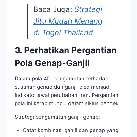
Baca Juga:
Strategi
Jitu Mudah Menang
di Togel Thailand
3. Perhatikan Pergantian
Pola Genap-Ganjil
Dalam pola 4D, pengamatan terhadap
susunan genap dan ganjil bisa menjadi
indikator awal perubahan tren. Pergantian
pola ini kerap muncul dalam siklus pendek.
Strategi pengamatan ganjil-genap:
Catat kombinasi ganjil dan genap yang