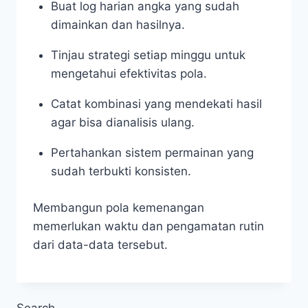
Buat log harian angka yang sudah
dimainkan dan hasilnya.
Tinjau strategi setiap minggu untuk
mengetahui efektivitas pola.
Catat kombinasi yang mendekati hasil
agar bisa dianalisis ulang.
Pertahankan sistem permainan yang
sudah terbukti konsisten.
Membangun pola kemenangan
memerlukan waktu dan pengamatan rutin
dari data-data tersebut.
Search