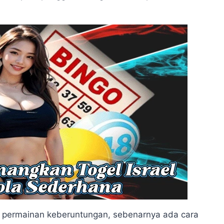
 permainan keberuntungan, sebenarnya ada cara