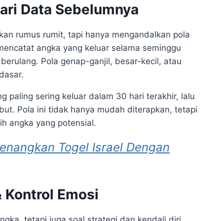
ari Data Sebelumnya
an rumus rumit, tapi hanya mengandalkan pola
 mencatat angka yang keluar selama seminggu
erulang. Pola genap-ganjil, besar-kecil, atau
dasar.
paling sering keluar dalam 30 hari terakhir, lalu
t. Pola ini tidak hanya mudah diterapkan, tetapi
h angka yang potensial.
nangkan Togel Israel Dengan
 Kontrol Emosi
ka, tetapi juga soal strategi dan kendali diri.