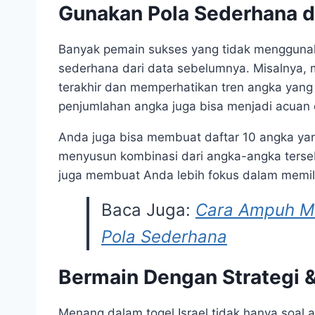
Gunakan Pola Sederhana d
Banyak pemain sukses yang tidak menggunak
sederhana dari data sebelumnya. Misalnya,
terakhir dan memperhatikan tren angka yang b
penjumlahan angka juga bisa menjadi acuan 
Anda juga bisa membuat daftar 10 angka yang 
menyusun kombinasi dari angka-angka tersebu
juga membuat Anda lebih fokus dalam memili
Baca Juga:
Cara Ampuh Me
Pola Sederhana
Bermain Dengan Strategi &
Menang dalam togel Israel tidak hanya soal ang